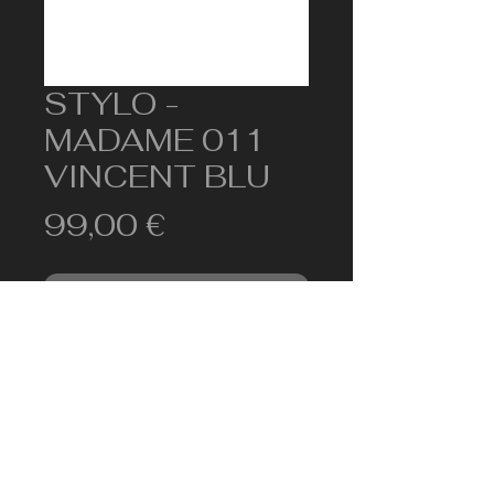
STYLO -
MADAME 011
VINCENT BLU
Prix
99,00 €
Rupture de stock
Stylo-bille de la marque belge
Theo.