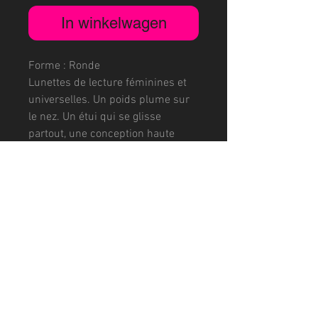
In winkelwagen
Forme : Ronde
Lunettes de lecture féminines et
universelles. Un poids plume sur
le nez. Un étui qui se glisse
partout, une conception haute
qualité et un usage ultra pratique
au quotidien. C’est tout simple,
mais ça change tout.
Monture ultra-légère (12
grammes)
Etui de protection ultra plat (14
millimètres)
Monture en TR90 suisse considéré
comme le meilleur nylon optique
au monde offrant flexibilité,