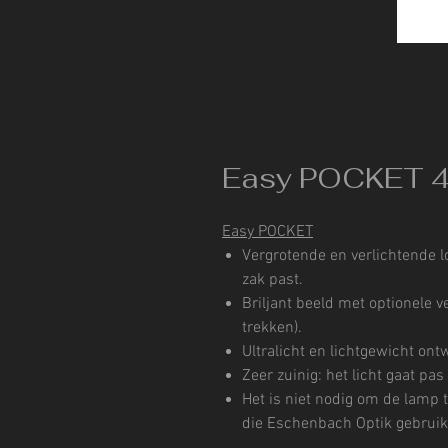
Easy POCKET 
Easy POCKET
Vergrotende en verlichtende lo
zak past.
Briljant beeld met optionele ve
trekken).
Ultralicht en lichtgewicht on
Zeer zuinig: het licht gaat pas
Het is niet nodig om de lamp t
die Eschenbach Optik gebruikt