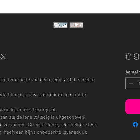
4x
€ 
Aantal
ep ter grootte van een creditcard die in elke
rlichting (geactiveerd door de lens uit te
twerp; klein beschermgeval.
 aan als de lens volledig is uitgeschoven.
e vervangen. De zeer kleine, zeer heldere LED
, heeft een bijna onbeperkte levensduur.