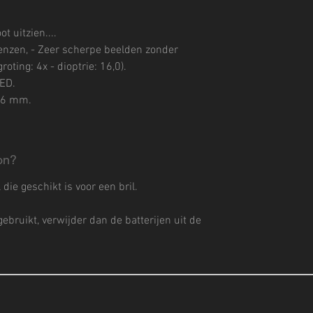
t uitzien....
lenzen, - Zeer scherpe beelden zonder
oting: 4x - dioptrie: 16,0).
LED.
x 6 mm.
on?
die geschikt is voor een bril.
gebruikt, verwijder dan de batterijen uit de