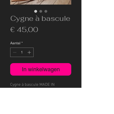
Cygne à bascule
Prijs
€ 45,00
Aantal
*
In winkelwagen
Cygne à bascule MADE IN
BELGIUM en bois.
Société: Cockx-Buffalo B-2640
Mortsel.
Dimensions: 100 x 30cm