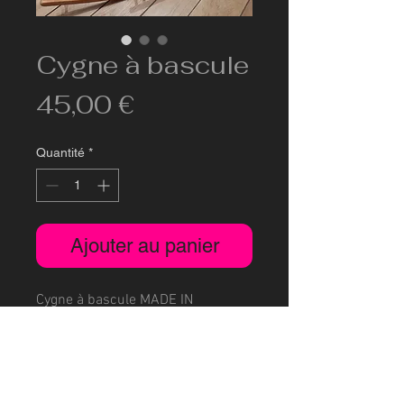
Cygne à bascule
Prix
45,00 €
Quantité
*
Ajouter au panier
Cygne à bascule MADE IN
BELGIUM en bois.
Société: Cockx-Buffalo B-2640
Mortsel.
Dimensions: 100 x 30cm