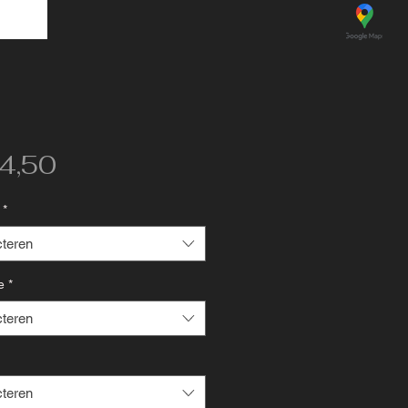
Prijs
4,50
*
cteren
e
*
cteren
cteren