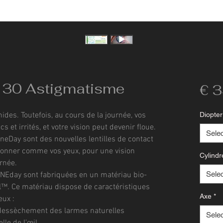
 30 Astigmatisme
€ 3
des. Toutefois, au cours de la journée, vos
Diopter
s et irrités, et votre vision peut devenir floue.
Sele
OneDay sont des nouvelles lentilles de contact
tionner comme vos yeux, pour une vision
Cylindr
urnée.
Sele
 ONEday sont fabriquées en un matériau bio-
l™. Ce matériau dispose de caractéristiques
Axe
*
eux :
-dessèchement des larmes naturelles
Sele