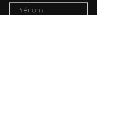
*
*
*