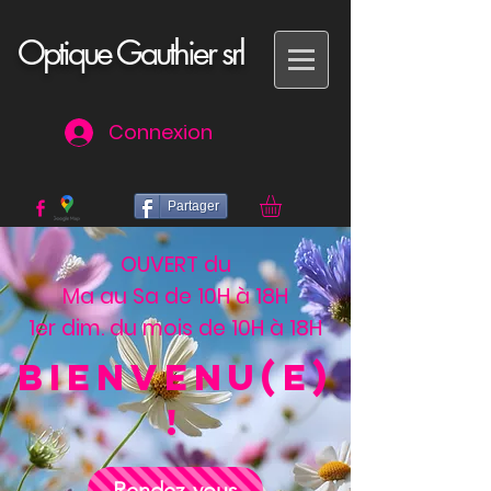
Optique Gauthier srl
Connexion
Partager
OUVERT
du
Ma au Sa de 10H à 18H
1er dim. du mois de 10H à 18H
Bienvenu(e)
!
Rendez-vous